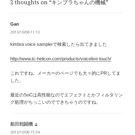
2 thoughts on “キンブラちゃんの機械”
ー
Gan
よ
り:
2013/10/06 11:13
kimbra voice samplerで検索したら出てきました
http://www.tc-helicon.com/products/voicelive-touch/
これですね。メーカーのページでも大々的にPRしてま
した。
最近のSoCは高性能なのでエフェクトとかフィルタリン
グ処理がちっこいのでできちゃうのですね。
船田戦闘機
よ
り:
2013/10/06 15:34