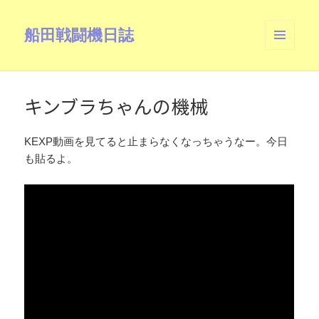
船田戦闘機日誌
メニュ
ーとウ
ィジェ
ット
キンブラちゃんの機械
KEXP動画を見てると止まらなくなっちゃうなー。今日
も貼るよ。