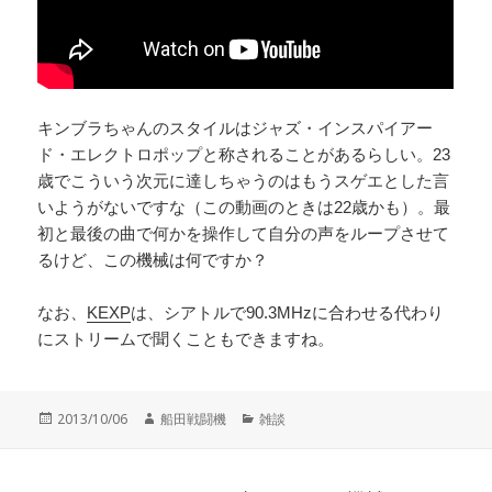
キンブラちゃんのスタイルはジャズ・インスパイアー
ド・エレクトロポップと称されることがあるらしい。23
歳でこういう次元に達しちゃうのはもうスゲエとした言
いようがないですな（この動画のときは22歳かも）。最
初と最後の曲で何かを操作して自分の声をループさせて
るけど、この機械は何ですか？
なお、
KEXP
は、シアトルで90.3MHzに合わせる代わり
にストリームで聞くこともできますね。
投
作
カ
2013/10/06
船田戦闘機
雑談
稿
成
テ
日:
者
ゴ
リ