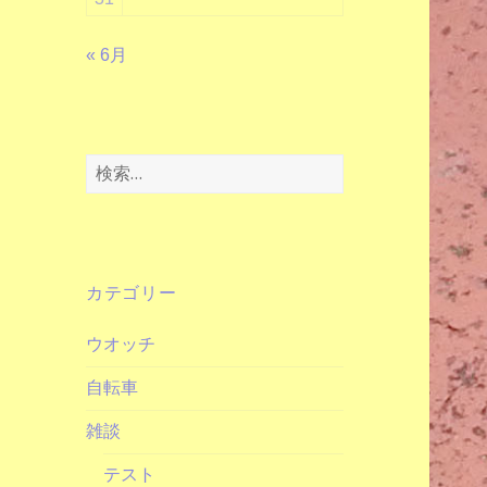
« 6月
検
索:
カテゴリー
ウオッチ
自転車
雑談
テスト