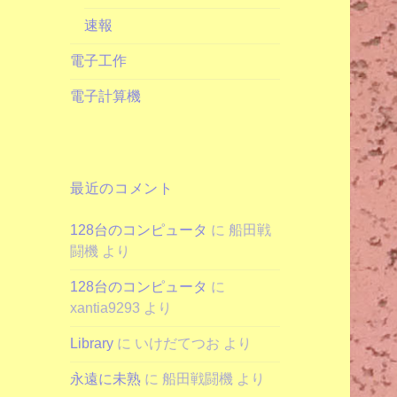
速報
電子工作
電子計算機
最近のコメント
128台のコンピュータ
に
船田戦
闘機
より
128台のコンピュータ
に
xantia9293
より
Library
に
いけだてつお
より
永遠に未熟
に
船田戦闘機
より