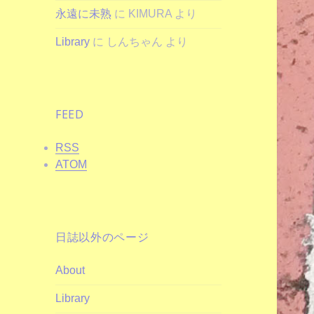
永遠に未熟
に
KIMURA
より
Library
に
しんちゃん
より
FEED
RSS
ATOM
日誌以外のページ
About
Library