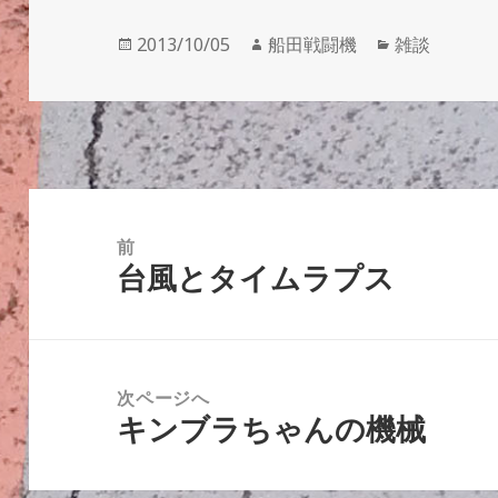
投
作
カ
2013/10/05
船田戦闘機
雑談
稿
成
テ
日:
者
ゴ
リ
ー
投
稿
前
台風とタイムラプス
ナ
前
ビ
の
ゲ
投
ー
稿:
次ページへ
シ
キンブラちゃんの機械
次
ョ
の
ン
投