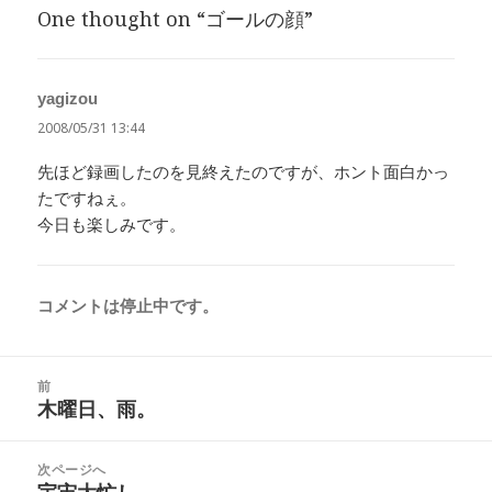
One thought on “ゴールの顔”
ー
yagizou
よ
り:
2008/05/31 13:44
先ほど録画したのを見終えたのですが、ホント面白かっ
たですねぇ。
今日も楽しみです。
コメントは停止中です。
投
前
稿
木曜日、雨。
前
ナ
の
ビ
投
次ページへ
ゲ
稿:
宇宙大忙し
次