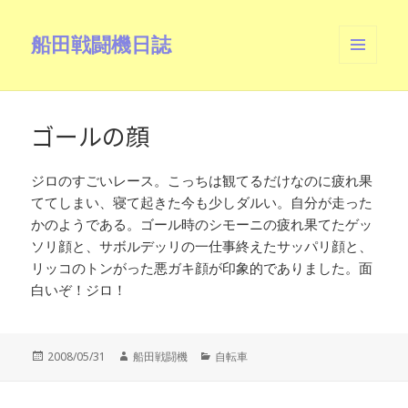
船田戦闘機日誌
メニュ
ーとウ
ィジェ
ット
ゴールの顔
ジロのすごいレース。こっちは観てるだけなのに疲れ果
ててしまい、寝て起きた今も少しダルい。自分が走った
かのようである。ゴール時のシモーニの疲れ果てたゲッ
ソリ顔と、サボルデッリの一仕事終えたサッパリ顔と、
リッコのトンがった悪ガキ顔が印象的でありました。面
白いぞ！ジロ！
投
作
カ
2008/05/31
船田戦闘機
自転車
稿
成
テ
日:
者
ゴ
リ