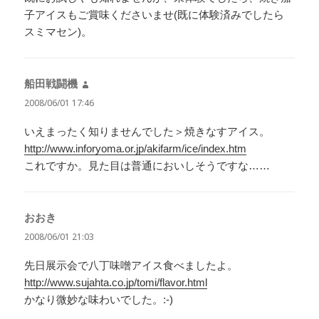
子アイスもご賞味くださいませ(既に体験済みでしたら
スミマセン)。
船田戦闘機
よ
り:
2008/06/01 17:46
いえまったく知りませんでした＞焼きなすアイス。
http://www.inforyoma.or.jp/akifarm/ice/index.htm
これですか。見た目は普通においしそうですな……
おおき
よ
り:
2008/06/01 21:03
先日展示会で八丁味噌アイス食べましたよ。
http://www.sujahta.co.jp/tomi/flavor.html
かなり微妙な味わいでした。:-)