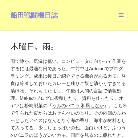
船田戦闘機日誌
メニュ
ーとウ
ィジェ
ット
木曜日、雨。
雨で静か。気温は低い。コンピュータに向かって作業を
するには最適な日であった。午前中はArduinoでプログ
ラミング。成果は後日ご紹介できる機会があるカモ。昼
食は冷凍しておいたカレーと残りご飯と漬かりすぎてる
漬け物。それもまたよし。午後は人間の言語で情報処
理。Makeのブログに投稿したり、資料を作ったり。オ
ヤツは松崎製菓の『
うみのバニラ 和風もなか
』。もち米
で作られた皮からはおせんべいの香り。その内側のふわ
っとしたアイスはなんとなく海の香り。海水が材料とし
て入ってる。少ししょっぱいのね。面白いけど、ふつう
のバニラのほうがいいカモ。画面を見るのに疲れたとこ