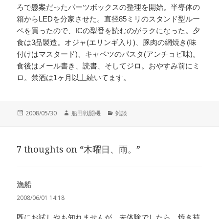
ろで懸案だったパーツボックスの整理を開始。半導体の
箱からLEDを分家させた。直径85ミリのスタンド型ルー
ペを買ったので、ICの型番を読むのがラクになった。夕
食は3品製造。オジャ(エリンギ入り)、豚肉の網焼き(味
付けはマスタード)、キャベツのパスタ(アンチョビ味)。
食後はメール書き、読書、そしてジロ。おやすみ前にミ
ロ。禁酒は1ヶ月以上続いてます。
投
作
カ
2008/05/30
船田戦闘機
雑談
稿
成
テ
日:
者
ゴ
リ
7 thoughts on “木曜日、雨。”
ー
漁船
よ
り:
2008/06/01 14:18
既にお試しやも知れませんが、未体験でしたら、焼き茄