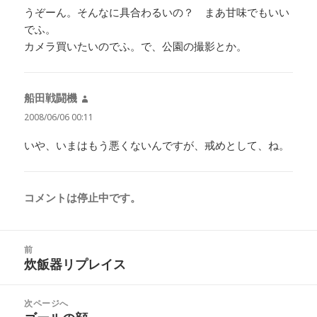
うぞーん。そんなに具合わるいの？ まあ甘味でもいい
でふ。
カメラ買いたいのでふ。で、公園の撮影とか。
船田戦闘機
よ
り:
2008/06/06 00:11
いや、いまはもう悪くないんですが、戒めとして、ね。
コメントは停止中です。
投
前
稿
炊飯器リプレイス
前
ナ
の
ビ
投
次ページへ
ゲ
稿: