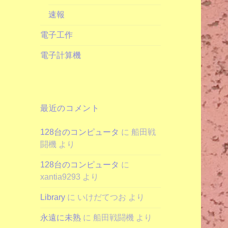
速報
電子工作
電子計算機
最近のコメント
128台のコンピュータ
に
船田戦
闘機
より
128台のコンピュータ
に
xantia9293
より
Library
に
いけだてつお
より
永遠に未熟
に
船田戦闘機
より