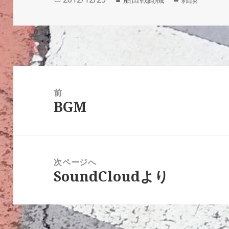
稿
成
テ
日:
者
ゴ
リ
ー
投
稿
前
BGM
ナ
前
ビ
の
ゲ
投
ー
稿:
次ページへ
シ
SoundCloudより
次
ョ
の
ン
投
稿: