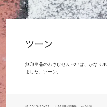
ツーン
無印良品の
わさびせんべい
は、かなりホ
ました。ツーン。
投
作
カ
2012/12/23
船田戦闘機
雑談