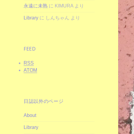
永遠に未熟
に
KIMURA
より
Library
に
しんちゃん
より
FEED
RSS
ATOM
日誌以外のページ
About
Library