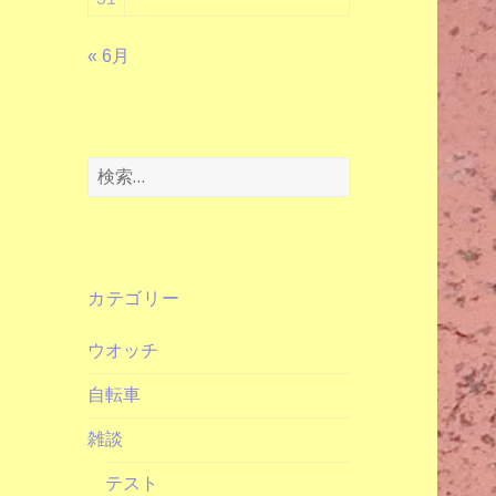
« 6月
検
索:
カテゴリー
ウオッチ
自転車
雑談
テスト