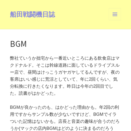
船田戦闘機日誌
メニュ
ーとウ
ィジェ
ット
BGM
弊社ていうか拙宅から一番近いところにある飲食店はマ
クドナルド。そこは幹線道路に面しているドライブスル
ー店で、昼間はけっこうガヤガヤしてるんですが、夜の
客席はいい感じに荒涼としていて、年に2回くらい、気
分転換に行きたくなります。昨日は今年の2回目でし
た。読書がはかどった。
BGMが良かったのも、はかどった理由かも。年2回の利
用ですからサンプル数が少ないですけど、BGMでイラ
ついた記憶はないかも。店長と音楽の趣味が合うのだろ
うか(マックの店内BGMはどのように決まるのだろう