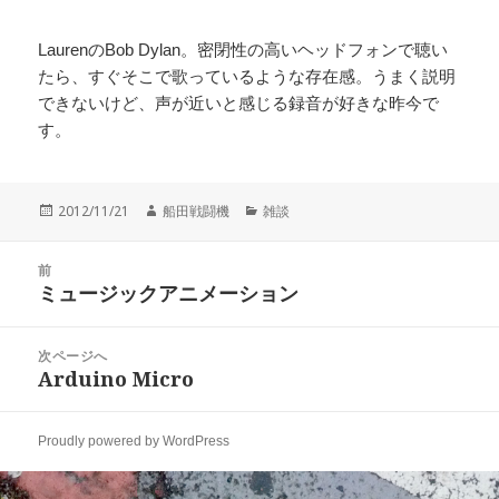
LaurenのBob Dylan。密閉性の高いヘッドフォンで聴い
たら、すぐそこで歌っているような存在感。うまく説明
できないけど、声が近いと感じる録音が好きな昨今で
す。
投
作
カ
2012/11/21
船田戦闘機
雑談
稿
成
テ
日:
者
ゴ
投
リ
前
稿
ミュージックアニメーション
ー
前
ナ
の
ビ
投
次ページへ
ゲ
稿:
Arduino Micro
次
ー
の
シ
投
ョ
Proudly powered by WordPress
稿:
ン