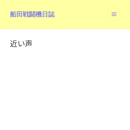
船田戦闘機日誌
メニュ
ーとウ
ィジェ
ット
近い声