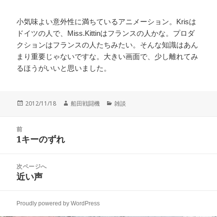
小気味よい意外性に満ちているアニメーション。Krisは
ドイツの人で、Miss.Kittinはフランスの人かな。プロダ
クションはフランスの人たちみたい。そんな知識はあん
まり重要じゃないですな。大きい画面で、少し離れてみ
るほうがいいと思いました。
投
作
カ
2012/11/18
船田戦闘機
雑談
稿
成
テ
日:
者
ゴ
投
リ
前
稿
1キーのずれ
ー
前
ナ
の
ビ
投
次ページへ
ゲ
稿:
近い声
次
ー
の
シ
投
ョ
Proudly powered by WordPress
稿:
ン