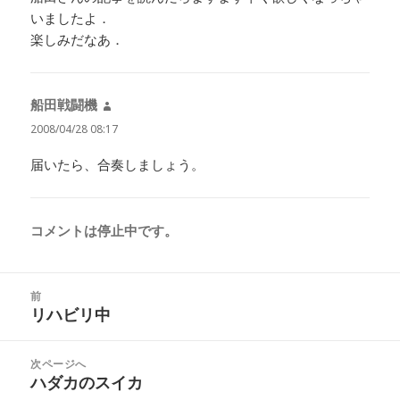
いましたよ．
楽しみだなあ．
船田戦闘機
よ
り:
2008/04/28 08:17
届いたら、合奏しましょう。
コメントは停止中です。
投
前
稿
リハビリ中
前
ナ
の
ビ
投
次ページへ
ゲ
稿:
ハダカのスイカ
次
ー