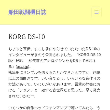
船田戦闘機日誌
メニュ
ーとウ
ィジェ
ット
KORG DS-10
ちょっと宣伝。すこし前にやらせていただいたDS-10の
インタビューがきのう公開されました。『KORG DS-10
誕生秘話──30年前のアナログシンセをDS上で再現す
る』(
ascii.jp
)。
執筆用にサンプルを借りることができたんですが、想像
以上の面白さです。いい音でるし、いろいろな音作りの
方法があって、いじりがいがあります。吾輩の辞書にお
ける「テクノ」と一致する音世界だと思った。早く発売
されないかなー。
いくつかの自作ヘッドフォンアンプで聴いてみたら、う