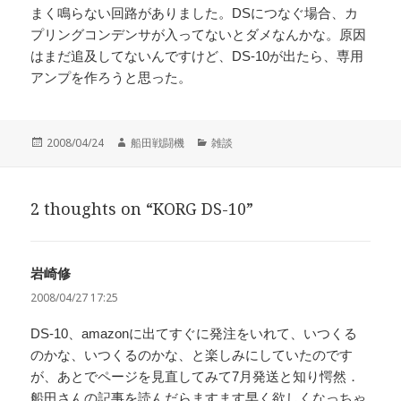
まく鳴らない回路がありました。DSにつなぐ場合、カ
プリングコンデンサが入ってないとダメなんかな。原因
はまだ追及してないんですけど、DS-10が出たら、専用
アンプを作ろうと思った。
投
作
カ
2008/04/24
船田戦闘機
雑談
稿
成
テ
日:
者
ゴ
リ
2 thoughts on “KORG DS-10”
ー
岩崎修
よ
り:
2008/04/27 17:25
DS-10、amazonに出てすぐに発注をいれて、いつくる
のかな、いつくるのかな、と楽しみにしていたのです
が、あとでページを見直してみて7月発送と知り愕然．
船田さんの記事を読んだらますます早く欲しくなっちゃ