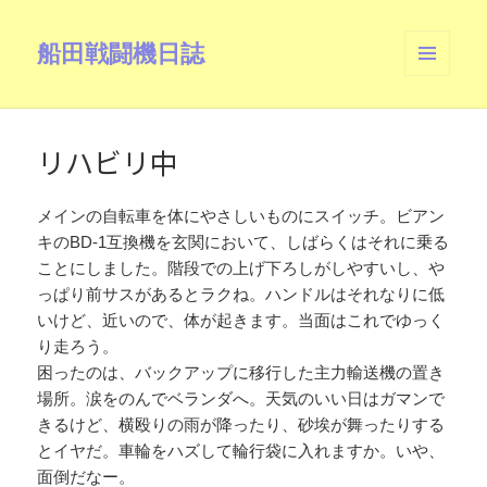
船田戦闘機日誌
メニュ
ーとウ
ィジェ
ット
リハビリ中
メインの自転車を体にやさしいものにスイッチ。ビアン
キのBD-1互換機を玄関において、しばらくはそれに乗る
ことにしました。階段での上げ下ろしがしやすいし、や
っぱり前サスがあるとラクね。ハンドルはそれなりに低
いけど、近いので、体が起きます。当面はこれでゆっく
り走ろう。
困ったのは、バックアップに移行した主力輸送機の置き
場所。涙をのんでベランダへ。天気のいい日はガマンで
きるけど、横殴りの雨が降ったり、砂埃が舞ったりする
とイヤだ。車輪をハズして輪行袋に入れますか。いや、
面倒だなー。