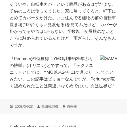
そういや、自転車カバーという商品があるはずだよな。
子供のころは使ってました。家に帰ってくると、軒下に
とめてカバーをかけた。いま住んでる建物の前の自転車
置き場(100台くらい見渡せる)を見てみたけど、カバーが
掛かってるやつは1台もない。半数以上が屋根のないと
ころに駐められているんだけど、雨ざらし。そんなもん
ですか。
『Perfumeが1位獲得！YMO以来約25年ぶり
の快挙』(
オリコン
)とですって。「テクノユ
ニットとしては、YMO以来24年11ケ月ぶり」ってこと
みたい。この記事はビミョーなんですが、Perfumeが広
く認められたことは間違いなくめでたい。次は世界だ！
投
作
カ
2008/04/23
船田戦闘機
自転車
稿
成
テ
日:
者
ゴ
リ
ー