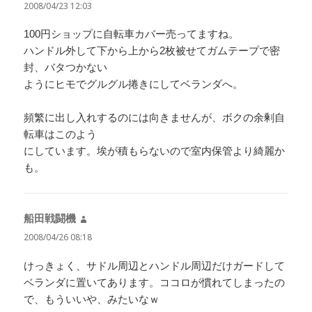
り:
2008/04/23 12:03
100円ショップに自転車カバー売ってますね。
ハンドル外して下から上から2枚被せてガムテープで密
封、バタつかない
ようにヒモでグルグル捲きにしてベランダへ。
頻繁に出し入れするのには向きませんが、ボクの余剰自
転車はこのよう
にしています。埃が積もらないので室内保管より綺麗か
も。
船田戦闘機
よ
り:
2008/04/26 08:18
けっきょく、サドル周辺とハンドル周辺だけガードして
ベランダに置いてあります。ココロが慣れてしまったの
で、もういいや、みたいなｗ