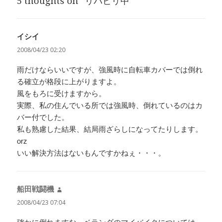
5 thoughts on “リハビリ中”
イシイ
よ
り:
2008/04/23 02:20
雨だけならいいですが、強風時に自転車カバーでは倒れ
る確立が格段に上がりますよ。
風をもろに受けますから。
実際、私の住んでいる所では強風時、倒れているのはカ
バー付でした。
私も熟慮した結果、結局雨ざらしになってたりします。
orz
いい解決方法はないもんですかねぇ・・・。
船田戦闘機
よ
り:
2008/04/23 07:04