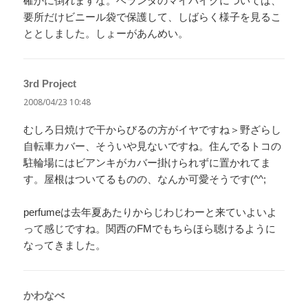
確かに倒れますな。ベランダのマイバイクについては、
要所だけビニール袋で保護して、しばらく様子を見るこ
ととしました。しょーがあんめい。
3rd Project
よ
り:
2008/04/23 10:48
むしろ日焼けで干からびるの方がイヤですね＞野ざらし
自転車カバー、そういや見ないですね。住んでるトコの
駐輪場にはビアンキがカバー掛けられずに置かれてま
す。屋根はついてるものの、なんか可愛そうです(^^;
perfumeは去年夏あたりからじわじわーと来ていよいよ
って感じですね。関西のFMでもちらほら聴けるように
なってきました。
かわなべ
よ