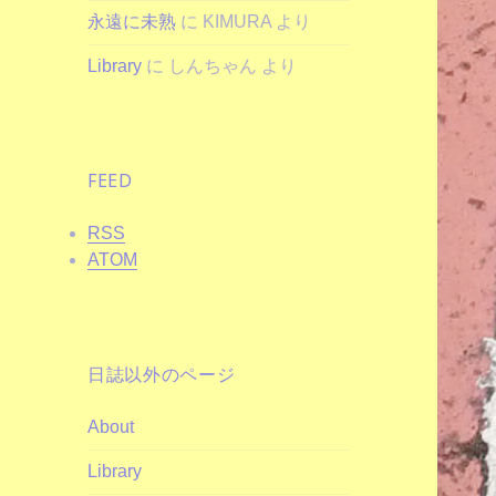
永遠に未熟
に
KIMURA
より
Library
に
しんちゃん
より
FEED
RSS
ATOM
日誌以外のページ
About
Library