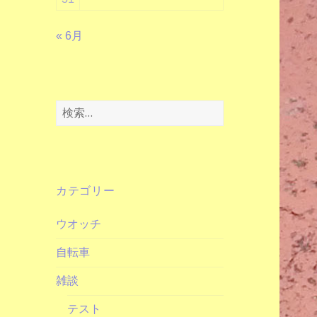
« 6月
検
索:
カテゴリー
ウオッチ
自転車
雑談
テスト