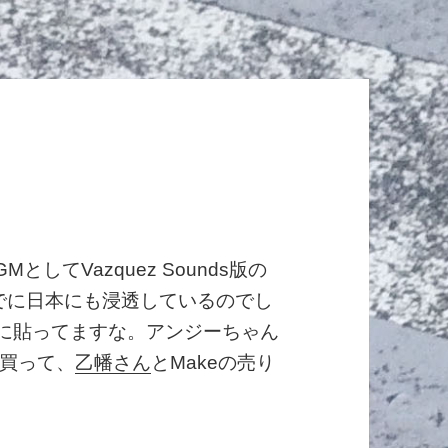
してVazquez Sounds版の
驚いた。すでに日本にも浸透しているのでし
に貼ってますな。アンジーちゃん
買って、
乙幡さん
とMakeの売り