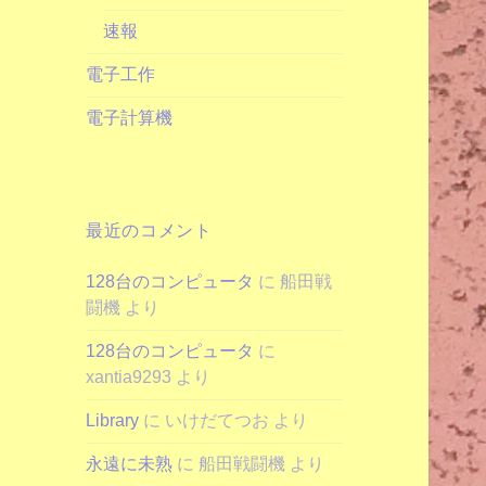
速報
電子工作
電子計算機
最近のコメント
128台のコンピュータ
に
船田戦
闘機
より
128台のコンピュータ
に
xantia9293
より
Library
に
いけだてつお
より
永遠に未熟
に
船田戦闘機
より