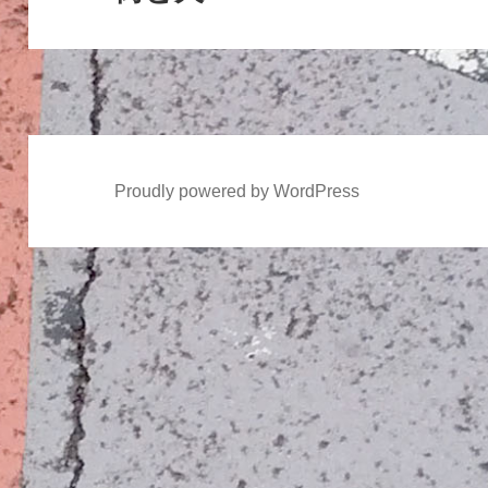
ョ
の
ン
投
稿:
Proudly powered by WordPress