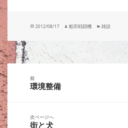
投
作
カ
2012/08/17
船田戦闘機
雑談
稿
成
テ
日:
者
ゴ
リ
ー
投
稿
前
環境整備
ナ
前
ビ
の
ゲ
投
ー
稿:
次ページへ
シ
街と犬
次