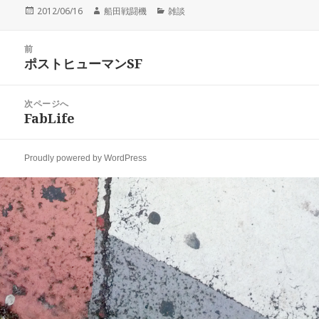
投
作
カ
2012/06/16
船田戦闘機
雑談
稿
成
テ
日:
者
ゴ
投
リ
前
稿
ポストヒューマンSF
ー
前
ナ
の
ビ
投
次ページへ
ゲ
稿:
FabLife
次
ー
の
シ
投
ョ
Proudly powered by WordPress
稿:
ン