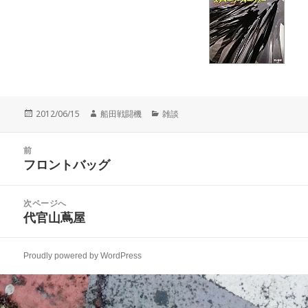
投
作
カ
2012/06/15
船田戦闘機
雑談
稿
成
テ
日:
者
ゴ
投
リ
前
稿
フロントバッグ
ー
前
ナ
の
ビ
投
次ページへ
ゲ
稿:
代官山蔦屋
次
ー
の
シ
投
ョ
Proudly powered by WordPress
稿:
ン