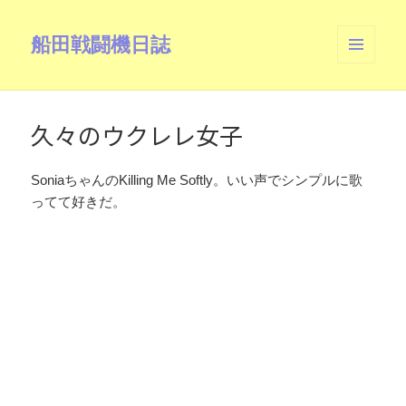
船田戦闘機日誌
メニュ
ーとウ
ィジェ
ット
久々のウクレレ女子
SoniaちゃんのKilling Me Softly。いい声でシンプルに歌
ってて好きだ。