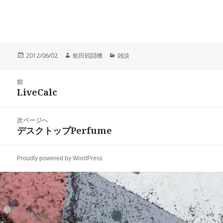
投
作
カ
2012/06/02
船田戦闘機
雑談
稿
成
テ
日:
者
ゴ
投
リ
前
稿
LiveCalc
ー
前
ナ
の
ビ
投
次ページへ
ゲ
稿:
デスクトップPerfume
次
ー
の
シ
投
ョ
Proudly powered by WordPress
稿:
ン