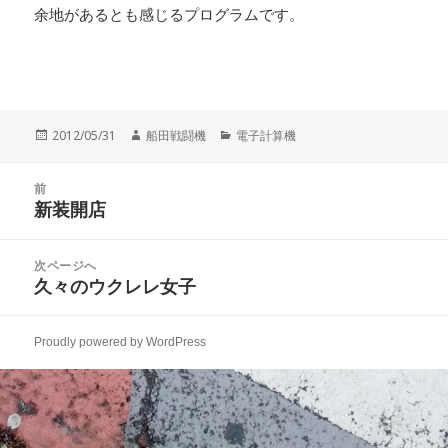
余地があるとも感じるプログラムです。
投
作
カ
2012/05/31
船田戦闘機
電子計算機
稿
成
テ
日:
者
ゴ
投
リ
前
稿
新装開店
ー
前
ナ
の
ビ
投
次ページへ
ゲ
稿:
久々のウクレレ女子
次
ー
の
シ
投
ョ
Proudly powered by WordPress
稿:
ン