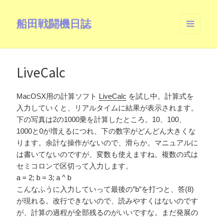
船田戦闘機日誌
メニュ
ーとウ
ィジェ
ット
LiveCalc
MacOSX用の計算ソフト
LiveCalc
を試し中。計算式を
入力していくと、リアルタイムに結果が表示されます。
下の写真は2の1000乗を計算したところ。10、100、
1000と0が増えるにつれ、下の数字がどんどん大きくな
ります。余計な操作がないので、滑らか。マニュアルに
は書いてないのですが、変数も使えますね。複数の式は
セミコロンで区切って入力します。
a = 2; b = 3; a ^ b
こんなふうに入力していって最後の”b”を打つと、答(8)
が現れる。改行できないので、読みやすくはないのです
が、計算の過程が全部残るのがいいですな。まだ発展の