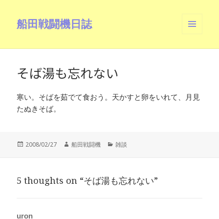
船田戦闘機日誌
メニュ
ーとウ
ィジェ
ット
そば湯も忘れない
寒い。そばを茹でて食おう。天かすと卵をいれて、月見
たぬきそば。
投
作
カ
2008/02/27
船田戦闘機
雑談
稿
成
テ
日:
者
ゴ
リ
5 thoughts on “そば湯も忘れない”
ー
uron
よ