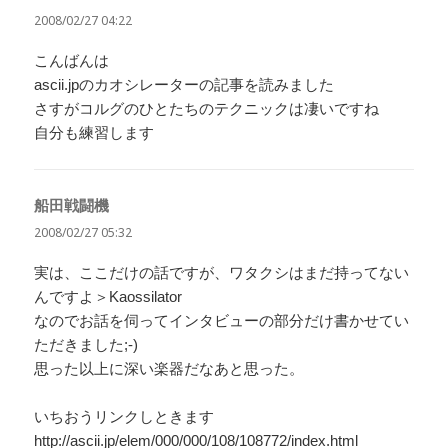
り:
2008/02/27 04:22
こんばんは
ascii.jpのカオシレーターの記事を読みました
さすがコルグのひとたちのテクニックは凄いですね
自分も練習します
船田戦闘機
よ
り:
2008/02/27 05:32
実は、ここだけの話ですが、ワタクシはまだ持ってない
んですよ＞Kaossilator
なのでお話を伺ってインタビューの部分だけ書かせてい
ただきました;-)
思った以上に深い楽器だなあと思った。
いちおうリンクしときます
http://ascii.jp/elem/000/000/108/108772/index.html