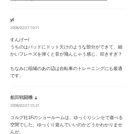
yt
よ
り:
2008/02/27 10:11
すんげー!
うちのはパッドにドット欠けのような部分ができて、細
かいフレーズを弾くと音が飛んじゃう感じ。叩きすぎ？
ちなみに稲城のあの辺は自転車のトレーニングにも最適
です。
船田戦闘機
よ
り:
2008/02/27 15:21
コルグ社1Fのショールームは、ゆっくりシンセで遊べる
空間でした。ゆっくり遊んでいいのかどうかわかりませ
んが。