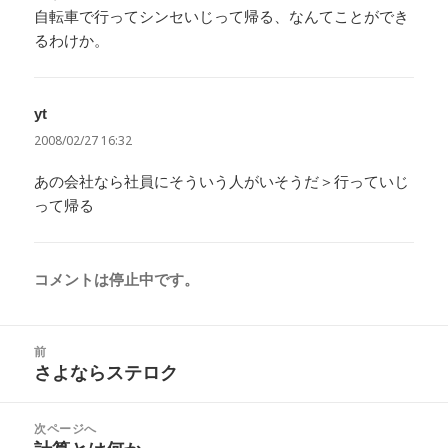
自転車で行ってシンセいじって帰る、なんてことができ
るわけか。
yt
よ
り:
2008/02/27 16:32
あの会社なら社員にそういう人がいそうだ＞行っていじ
って帰る
コメントは停止中です。
投
前
稿
さよならステロク
前
ナ
の
ビ
投
次ページへ
ゲ
稿: