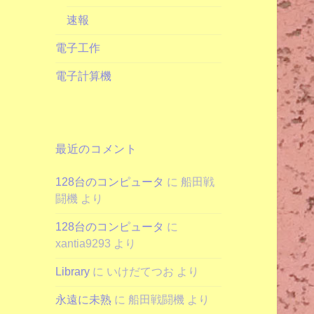
速報
電子工作
電子計算機
最近のコメント
128台のコンピュータ
に
船田戦
闘機
より
128台のコンピュータ
に
xantia9293
より
Library
に
いけだてつお
より
永遠に未熟
に
船田戦闘機
より