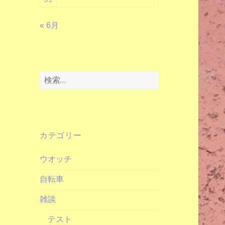
« 6月
検
索:
カテゴリー
ウオッチ
自転車
雑談
テスト