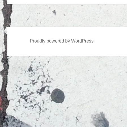
ン
投
稿:
Proudly powered by WordPress