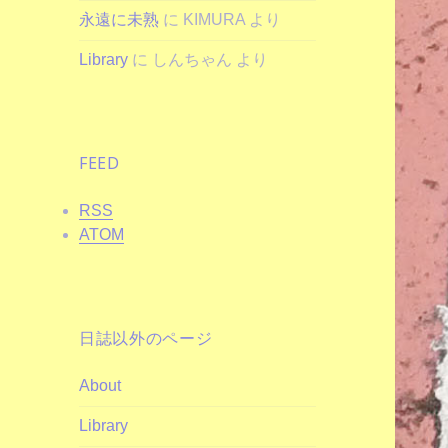
永遠に未熟
に
KIMURA
より
Library
に
しんちゃん
より
FEED
RSS
ATOM
日誌以外のページ
About
Library