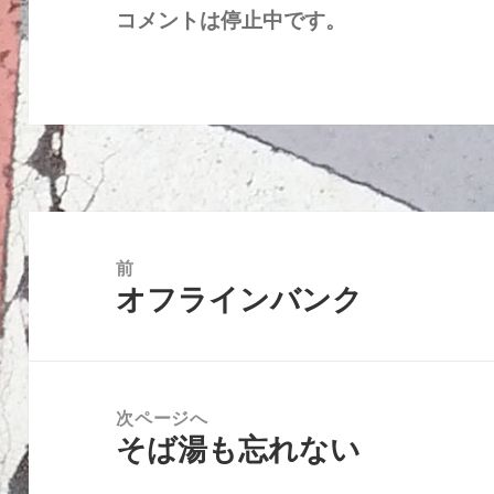
コメントは停止中です。
投
稿
前
オフラインバンク
ナ
前
ビ
の
ゲ
投
ー
稿:
次ページへ
シ
そば湯も忘れない
次
ョ
の