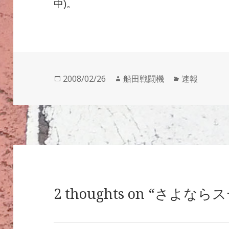
中)。
投
作
カ
2008/02/26
船田戦闘機
速報
稿
成
テ
日:
者
ゴ
リ
ー
2 thoughts on “さよな