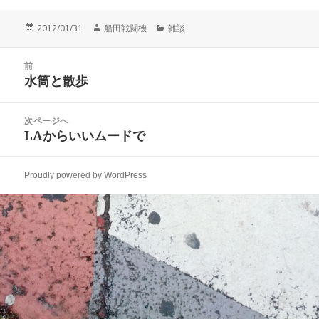
投
作
カ
2012/01/31
船田戦闘機
雑談
稿
成
テ
日:
者
ゴ
投
リ
前
稿
水筒と散歩
ー
前
ナ
の
ビ
投
次ページへ
ゲ
稿:
LAからいいムードで
次
ー
の
シ
投
ョ
Proudly powered by WordPress
稿:
ン