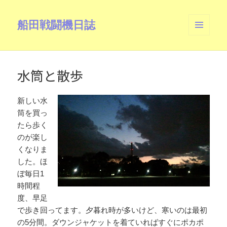
船田戦闘機日誌
メニュ
ーとウ
ィジェ
ット
水筒と散歩
新しい水
筒を買っ
たら歩く
のが楽し
くなりま
した。ほ
ぼ毎日1
時間程
度、早足
で歩き回ってます。夕暮れ時が多いけど、寒いのは最初
の5分間。ダウンジャケットを着ていればすぐにポカポ