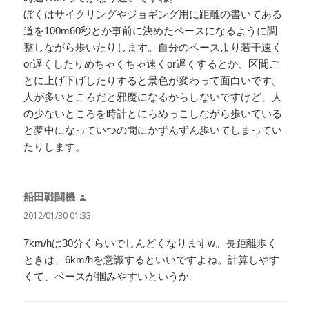
ぼくはサイクリングやジョギング用に距離の書いてある
道を100m60秒とか事前に決めたペースになるように調
整しながら歩いたりします。自分のペースより若干速く
or遅くしたりめちゃくちゃ速くor遅くするとか、区間ご
とに上げ下げしたりすると景色が変わって面白いです。
人が多いところだと邪魔になるからしないですけど、人
の少ないところを時計とにらめっこしながら歩いている
と夢中になっていつの間にかずんずん歩いてしまってい
たりします。
船田戦闘機
よ
り:
2012/01/30 01:33
7km/hは30分くらいでしんどくなりますw。長距離歩く
ときは、6km/hを意識するといいですよね。計算しやす
くて、ペースが掴みやすいというか。