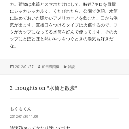
カ。荷物は水筒とスマホだけにして、時速7キロを目標
にシャカシャカ歩く。くたびれたら、公園で休憩。水筒
に詰めておいた暖かいアメリカーノを飲むと、口から湯
気が出ます。直接口をつけるタイプは火傷するので、フ
タがカップになってる水筒を好んで使ってます。そのカ
ップにとぽとぽと熱いやつをつぐときの湯気も好きだ
な。
投
作
カ
2012/01/27
船田戦闘機
雑談
稿
成
テ
日:
者
ゴ
リ
2 thoughts on “水筒と散歩”
ー
もくもくん
よ
り:
2012/01/29 11:09
時速7Kmってかなり速いですね。