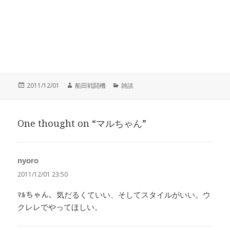
投
作
カ
2011/12/01
船田戦闘機
雑談
稿
成
テ
日:
者
ゴ
リ
One thought on “マルちゃん”
ー
nyoro
よ
り:
2011/12/01 23:50
ﾏﾙちゃん、気だるくていい、そしてスタイルがいい。ウ
クレレでやってほしい。