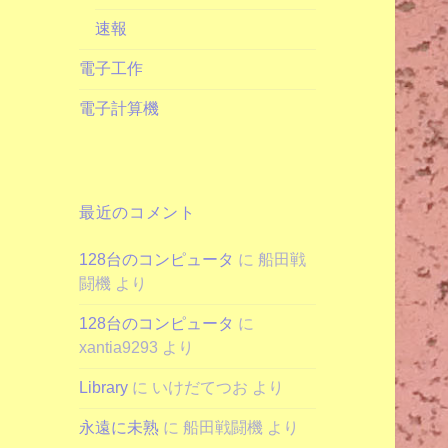
速報
電子工作
電子計算機
最近のコメント
128台のコンピュータ
に
船田戦
闘機
より
128台のコンピュータ
に
xantia9293
より
Library
に
いけだてつお
より
永遠に未熟
に
船田戦闘機
より