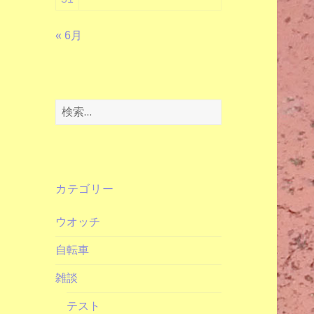
« 6月
検
索:
カテゴリー
ウオッチ
自転車
雑談
テスト