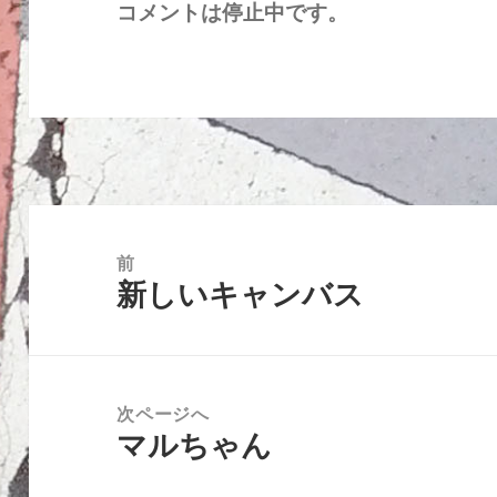
コメントは停止中です。
投
稿
前
新しいキャンバス
ナ
前
ビ
の
ゲ
投
ー
稿:
次ページへ
シ
マルちゃん
次
ョ
の
ン