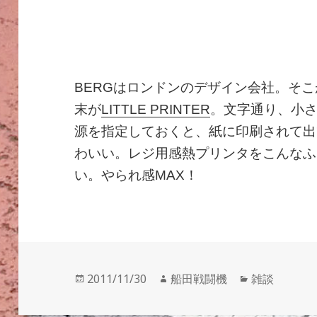
BERGはロンドンのデザイン会社。そ
末が
LITTLE PRINTER
。文字通り、小
源を指定しておくと、紙に印刷されて出
わいい。レジ用感熱プリンタをこんなふ
い。やられ感MAX！
投
作
カ
2011/11/30
船田戦闘機
雑談
稿
成
テ
日:
者
ゴ