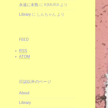
永遠に未熟
に
KIMURA
より
Library
に
しんちゃん
より
FEED
RSS
ATOM
日誌以外のページ
About
Library