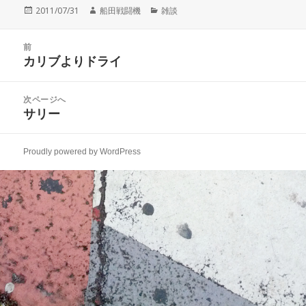
投
作
カ
2011/07/31
船田戦闘機
雑談
稿
成
テ
日:
者
ゴ
投
リ
前
稿
カリブよりドライ
ー
前
ナ
の
ビ
投
次ページへ
ゲ
稿:
サリー
次
ー
の
シ
投
ョ
Proudly powered by WordPress
稿:
ン