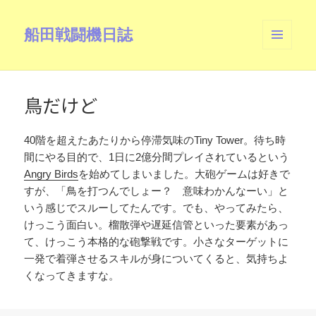
船田戦闘機日誌
メニュ
ーとウ
ィジェ
ット
鳥だけど
40階を超えたあたりから停滞気味のTiny Tower。待ち時
間にやる目的で、1日に2億分間プレイされているという
Angry Birds
を始めてしまいました。大砲ゲームは好きで
すが、「鳥を打つんでしょー？ 意味わかんなーい」と
いう感じでスルーしてたんです。でも、やってみたら、
けっこう面白い。榴散弾や遅延信管といった要素があっ
て、けっこう本格的な砲撃戦です。小さなターゲットに
一発で着弾させるスキルが身についてくると、気持ちよ
くなってきますな。