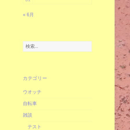
« 6月
検
索:
カテゴリー
ウオッチ
自転車
雑談
テスト