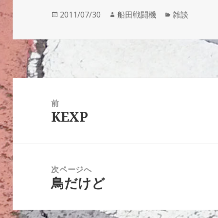
投
作
カ
2011/07/30
船田戦闘機
雑談
稿
成
テ
日:
者
ゴ
リ
ー
投
稿
前
KEXP
ナ
前
ビ
の
ゲ
投
ー
稿:
次ページへ
シ
鳥だけど
次
ョ
の
ン
投