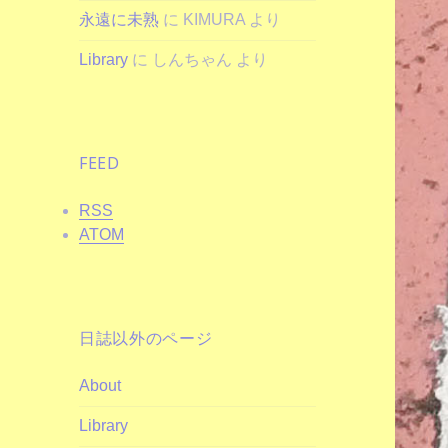
永遠に未熟
に
KIMURA
より
Library
に
しんちゃん
より
FEED
RSS
ATOM
日誌以外のページ
About
Library