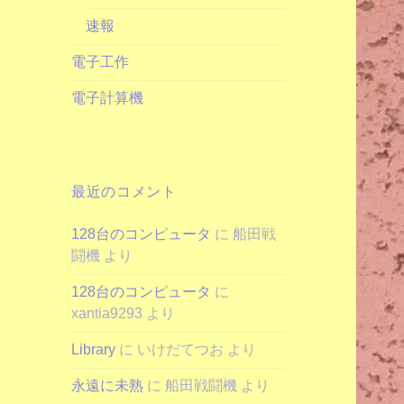
速報
電子工作
電子計算機
最近のコメント
128台のコンピュータ
に
船田戦
闘機
より
128台のコンピュータ
に
xantia9293
より
Library
に
いけだてつお
より
永遠に未熟
に
船田戦闘機
より