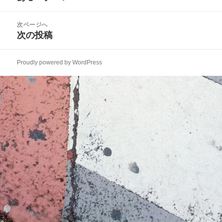
ナ
の
ビ
投
次ページへ
ゲ
稿:
次の投稿
次
ー
の
シ
投
ョ
Proudly powered by WordPress
稿:
ン