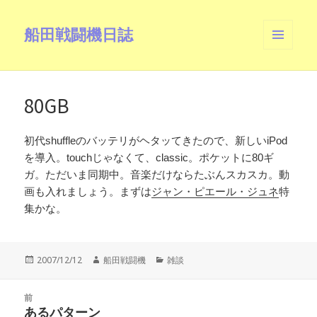
船田戦闘機日誌
メニュ
ーとウ
ィジェ
ット
80GB
初代shuffleのバッテリがヘタッてきたので、新しいiPod
を導入。touchじゃなくて、classic。ポケットに80ギ
ガ。ただいま同期中。音楽だけならたぶんスカスカ。動
画も入れましょう。まずは
ジャン・ピエール・ジュネ
特
集かな。
投
作
カ
2007/12/12
船田戦闘機
雑談
稿
成
テ
日:
者
ゴ
投
リ
前
稿
あるパターン
ー
前