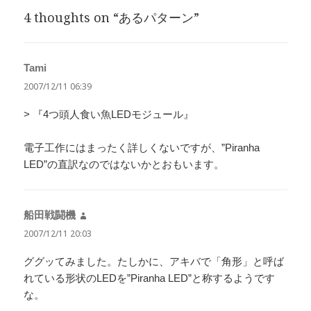
リ
4 thoughts on “あるパターン”
ー
Tami
よ
り:
2007/12/11 06:39
> 『4つ頭人食い魚LEDモジュール』
電子工作にはまったく詳しくないですが、”Piranha
LED”の直訳なのではないかとおもいます。
船田戦闘機
よ
り:
2007/12/11 20:03
ググッてみました。たしかに、アキバで「角形」と呼ば
れている形状のLEDを”Piranha LED”と称するようです
な。