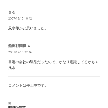
さる
よ
り:
2007/12/15 10:42
風水盤かと思いました。
船田戦闘機
よ
り:
2007/12/15 22:46
香港の会社の製品だったので、かなり意識してるかも＞
風水
コメントは停止中です。
投
前
稿
前