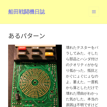
船田戦闘機日誌
メニュ
ーとウ
ィジェ
ット
あるパターン
壊れたテスターをバ
ラしてみた。そした
ら部品とハンダ付け
のクオリティがかな
り低かった。抵抗と
かぐにょぐにょなの
よ。萎えた。一度机
から落としただけで
壊れた理由がわかっ
た気がした。本当の
原因は不明ですけど