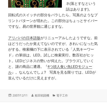
ネ(落とすなという
話はあります)。
回転式のスイッチの部分をバラしたら、写真のようなプ
リントパターンが現れた。この部分はちょっとサイバー
ですな。易の世界観に通じますな。
アリババの日本語版
がリニューアルしたようですな。前
はどうだったか覚えてないのですが、きれいになった気
がする。検索欄の下に表示されている「人気キーワー
ド」の筆頭は、LED。試しに検索実行。数百社がヒッ
ト。LEDビジネスの勢いが伺えた。ブラウズしていく
と、謎の商品に遭遇。『
4つ頭人食い魚LEDモジュー
ル
』。なんなんでしょ? 写真を見る限りでは、LEDが
並んでいるだけに見えますが。
投
作
カ
2007/12/11
船田戦闘機
電子工作
稿
成
テ
日:
者
ゴ