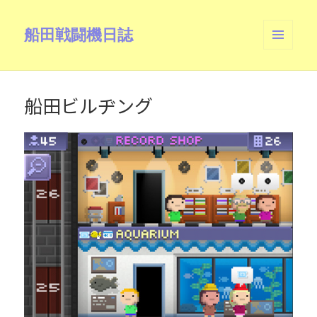
船田戦闘機日誌
メニュ
ーとウ
ィジェ
ット
船田ビルヂング