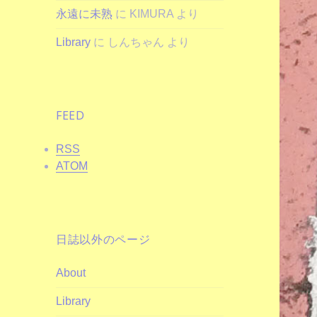
永遠に未熟
に
KIMURA
より
Library
に
しんちゃん
より
FEED
RSS
ATOM
日誌以外のページ
About
Library