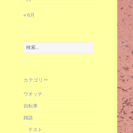
« 6月
検
索:
カテゴリー
ウオッチ
自転車
雑談
テスト