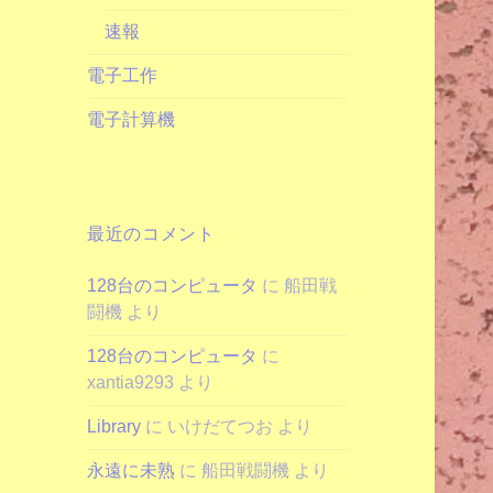
速報
電子工作
電子計算機
最近のコメント
128台のコンピュータ
に
船田戦
闘機
より
128台のコンピュータ
に
xantia9293
より
Library
に
いけだてつお
より
永遠に未熟
に
船田戦闘機
より