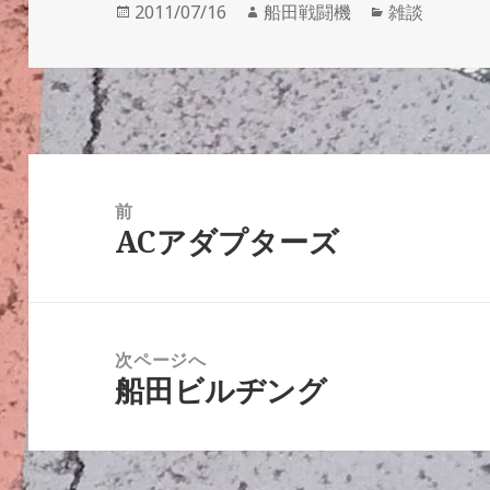
投
作
カ
2011/07/16
船田戦闘機
雑談
稿
成
テ
日:
者
ゴ
リ
ー
投
稿
前
ACアダプターズ
ナ
前
ビ
の
ゲ
投
ー
稿:
次ページへ
シ
船田ビルヂング
次
ョ
の
ン
投