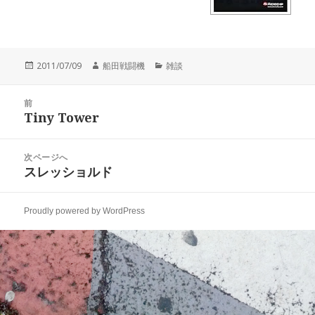
投
作
カ
2011/07/09
船田戦闘機
雑談
稿
成
テ
日:
者
ゴ
投
リ
前
稿
Tiny Tower
ー
前
ナ
の
ビ
投
次ページへ
ゲ
稿:
スレッショルド
次
ー
の
シ
投
ョ
Proudly powered by WordPress
稿:
ン