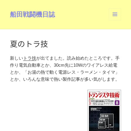
船田戦闘機日誌
メニュ
ーとウ
ィジェ
ット
夏のトラ技
新しい
トラ技
が出てました。読み始めたところです。手
作り電気自動車とか、30cm先に10Wのワイアレス給電
とか、「お湯の熱で動く電源レス・ラーメン・タイマ」
とか、いろんな意味で熱い製作記事が多い気がします。