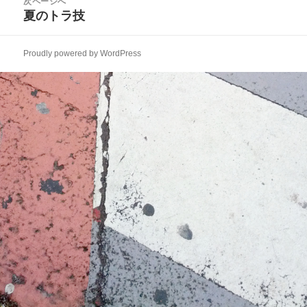
次ページへ
ゲ
稿:
夏のトラ技
次
ー
の
シ
投
ョ
Proudly powered by WordPress
稿:
ン