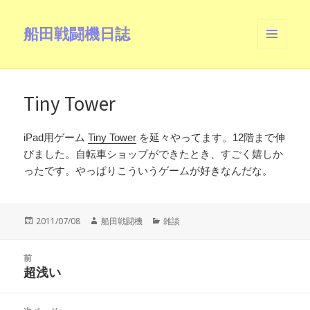
船田戦闘機日誌
メニュ
ーとウ
ィジェ
ット
Tiny Tower
iPad用ゲーム
Tiny Tower
を延々やってます。12階まで伸
びました。自転車ショップができたとき、すごく嬉しか
ったです。やっぱりこういうゲームが好きなんだな。
投
作
カ
2011/07/08
船田戦闘機
雑談
稿
成
テ
日:
者
ゴ
投
リ
前
稿
超浅い
ー
前
ナ
の
ビ
投