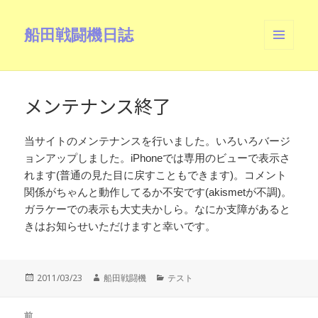
船田戦闘機日誌
メニュ
ーとウ
ィジェ
ット
メンテナンス終了
当サイトのメンテナンスを行いました。いろいろバージ
ョンアップしました。iPhoneでは専用のビューで表示さ
れます(普通の見た目に戻すこともできます)。コメント
関係がちゃんと動作してるか不安です(akismetが不調)。
ガラケーでの表示も大丈夫かしら。なにか支障があると
きはお知らせいただけますと幸いです。
投
作
カ
2011/03/23
船田戦闘機
テスト
稿
成
テ
日:
者
ゴ
投
リ
前