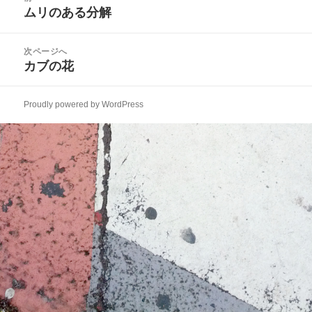
稿
ムリのある分解
ー
前
ナ
の
ビ
投
次ページへ
ゲ
稿:
カブの花
次
ー
の
シ
投
ョ
Proudly powered by WordPress
稿:
ン