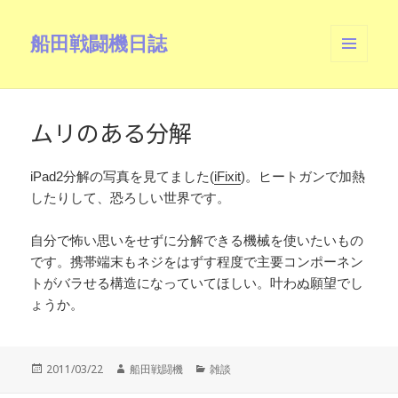
船田戦闘機日誌
メニュ
ーとウ
ィジェ
ット
ムリのある分解
iPad2分解の写真を見てました(
iFixit
)。ヒートガンで加熱
したりして、恐ろしい世界です。
自分で怖い思いをせずに分解できる機械を使いたいもの
です。携帯端末もネジをはずす程度で主要コンポーネン
トがバラせる構造になっていてほしい。叶わぬ願望でし
ょうか。
投
作
カ
2011/03/22
船田戦闘機
雑談
稿
成
テ