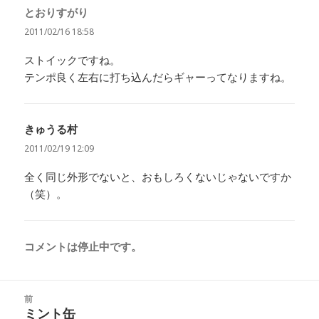
とおりすがり
よ
り:
2011/02/16 18:58
ストイックですね。
テンポ良く左右に打ち込んだらギャーってなりますね。
きゅうる村
よ
り:
2011/02/19 12:09
全く同じ外形でないと、おもしろくないじゃないですか
（笑）。
コメントは停止中です。
投
前
稿
ミント缶
前