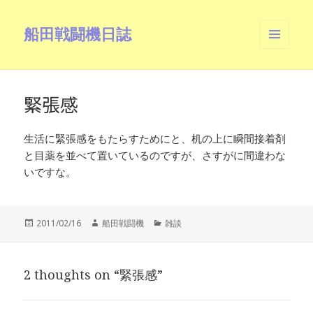
船田戦闘機日誌
メニュ
ーとウ
ィジェ
ット
緊張感
生活に緊張感をもたらすためにと、机の上に瞬間接着剤
と目薬を並べて置いているのですが、さすがに間違わな
いですな。
投
作
カ
2011/02/16
船田戦闘機
雑談
稿
成
テ
日:
者
ゴ
リ
2 thoughts on “緊張感”
ー