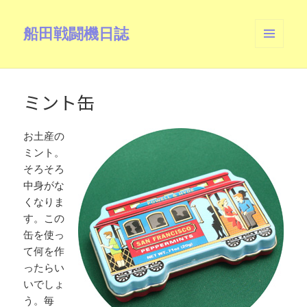
船田戦闘機日誌
メニュ
ーとウ
ィジェ
ット
ミント缶
お土産の
ミント。
そろそろ
中身がな
くなりま
す。この
缶を使っ
て何を作
ったらい
いでしょ
う。毎