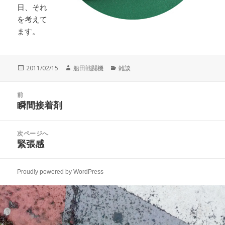
日、それ
を考えて
ます。
投
作
カ
2011/02/15
船田戦闘機
雑談
稿
成
テ
日:
者
ゴ
投
リ
前
稿
瞬間接着剤
ー
前
ナ
の
ビ
投
次ページへ
ゲ
稿:
緊張感
次
ー
の
シ
投
ョ
Proudly powered by WordPress
稿:
ン