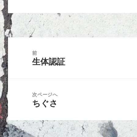
投
稿
前
生体認証
ナ
前
ビ
の
ゲ
投
ー
稿:
次ページへ
シ
ちぐさ
次
ョ
の
ン
投
稿: