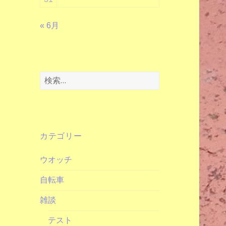
« 6月
検
索:
カテゴリー
ウオッチ
自転車
雑談
テスト