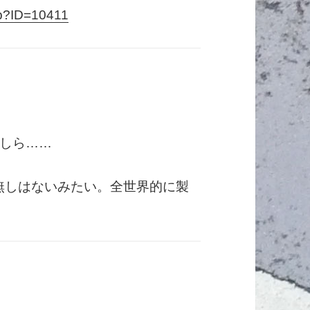
hp?ID=10411
しら……
無しはないみたい。全世界的に製