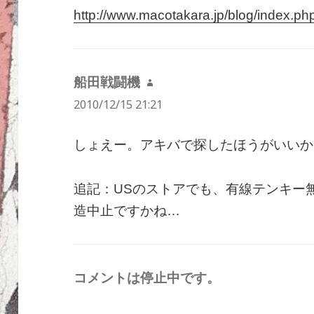
http://www.macotakara.jp/blog/index.p
船田戦闘機
よ
2010/12/15 21:21
り:
しょえー。アキバで探したほうがいいか
追記：USのストアでも、有線テンキー
造中止ですかね…
コメントは停止中です。