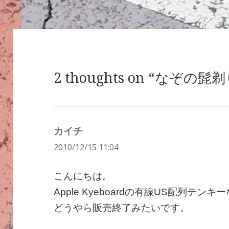
ー
2 thoughts on “なぞの髭剃
カイチ
よ
2010/12/15 11:04
り:
こんにちは。
Apple Kyeboardの有線US配列テン
どうやら販売終了みたいです。