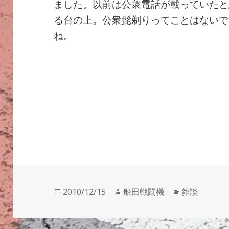
ました。以前は公衆電話が載っていたと
る台の上。公衆髭剃りってことはないで
ね。
投
作
カ
2010/12/15
船田戦闘機
雑談
稿
成
テ
日:
者
ゴ
リ