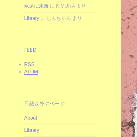
永遠に未熟
に
KIMURA
より
Library
に
しんちゃん
より
FEED
RSS
ATOM
日誌以外のページ
About
Library