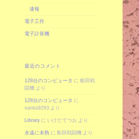
速報
電子工作
電子計算機
最近のコメント
128台のコンピュータ
に
船田戦
闘機
より
128台のコンピュータ
に
xantia9293
より
Library
に
いけだてつお
より
永遠に未熟
に
船田戦闘機
より