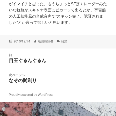
がイマイチと思った。もうちょっとSFぽくレーダーみた
いな軌跡がスキャナ表面にピカーッて出るとか、宇宙船
の人工知能風の合成音声で”スキャン完了。認証されま
した”とか言って欲しいと思います。
投
作
カ
2010/12/14
船田戦闘機
雑談
稿
成
テ
日:
者
ゴ
投
リ
前
稿
目玉ぐるんぐるん
ー
前
ナ
の
ビ
投
次ページへ
ゲ
稿:
なぞの髭剃り
次
ー
の
シ
投
ョ
Proudly powered by WordPress
稿:
ン