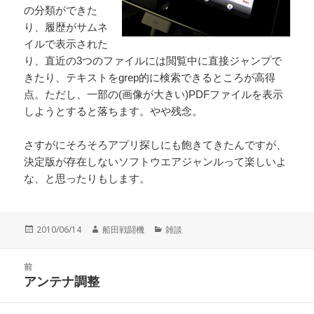
の分類ができた
り、履歴がサムネ
イルで表示された
り、直近の3つのファイルには閲覧中に直接ジャンプで
きたり、テキストをgrep的に検索できるところが高得
点。ただし、一部の(画像が大きい)PDFファイルを表示
しようとすると落ちます。やや残念。
さすがにそろそろアプリ探しにも飽きてきたんですが、
決定版が存在しないソフトウエアジャンルって楽しいよ
な、と思ったりもします。
投
作
カ
2010/06/14
船田戦闘機
雑談
稿
成
テ
日:
者
ゴ
投
リ
前
稿
アンテナ調整
ー
前
ナ
の
ビ