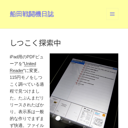
船田戦闘機日誌
メニュ
ーとウ
ィジェ
ット
しつこく探索中
iPad用のPDFビュ
ーアを”
United
Reader
“に変更。
115円モノをしつ
こく調べている過
程で見つけまし
た。たぶんまだリ
リースされたばか
り。表示系は一般
的な作りでまずま
ず快適。ファイル