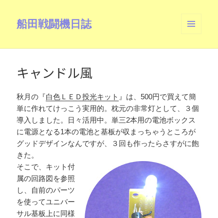
船田戦闘機日誌
メニュ
ーとウ
ィジェ
ット
キャンドル風
秋月の『
白色ＬＥＤ投光キット
』は、500円で買えて簡
単に作れてけっこう実用的。枕元の非常灯として、３個
導入しました。日々活用中。単三2本用の電池ボックス
に電源となる1本の電池と基板が収まっちゃうところが
グッドデザインなんですが、３回も作ったらさすがに飽
きた。
そこで、キット付
属の回路図を参照
し、自前のパーツ
を使ってユニバー
サル基板上に同様