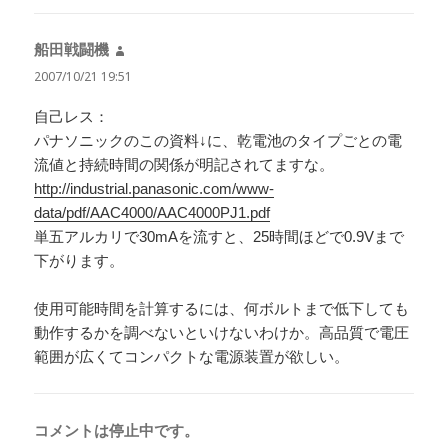
船田戦闘機
よ
り:
2007/10/21 19:51
自己レス：
パナソニックのこの資料↓に、乾電池のタイプごとの電
流値と持続時間の関係が明記されてますな。
http://industrial.panasonic.com/www-
data/pdf/AAC4000/AAC4000PJ1.pdf
単五アルカリで30mAを流すと、25時間ほどで0.9Vまで
下がります。
使用可能時間を計算するには、何ボルトまで低下しても
動作するかを調べないといけないわけか。高品質で電圧
範囲が広くてコンパクトな電源装置が欲しい。
コメントは停止中です。