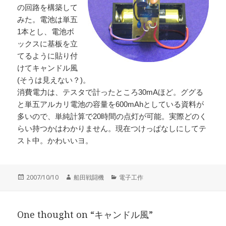
の回路を構築して
みた。電池は単五
1本とし、電池ボ
ックスに基板を立
てるように貼り付
けてキャンドル風
(そうは見えない？)。
消費電力は、テスタで計ったところ30mAほど。ググる
と単五アルカリ電池の容量を600mAhとしている資料が
多いので、単純計算で20時間の点灯が可能。実際どのく
らい持つかはわかりません。現在つけっぱなしにしてテ
スト中。かわいいヨ。
投
作
カ
2007/10/10
船田戦闘機
電子工作
稿
成
テ
日:
者
ゴ
リ
One thought on “キャンドル風”
ー