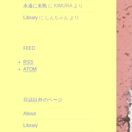
永遠に未熟
に
KIMURA
より
Library
に
しんちゃん
より
FEED
RSS
ATOM
日誌以外のページ
About
Library