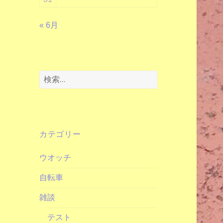
« 6月
検
索:
カテゴリー
ウオッチ
自転車
雑談
テスト