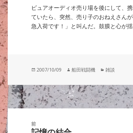
ピュアオーディオ売り場を後にして、携
ていたら、突然、売り子のおねえさんが早足
急入荷です！」と叫んだ。鼓膜と心が揺
投
作
カ
2007/10/09
船田戦闘機
雑談
稿
成
テ
日:
者
ゴ
リ
ー
投
稿
前
記憶の結合
ナ
前