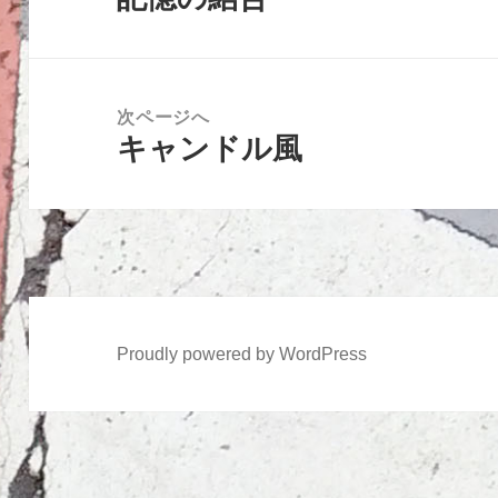
ビ
の
ゲ
投
ー
稿:
次ページへ
シ
キャンドル風
次
ョ
の
ン
投
稿:
Proudly powered by WordPress