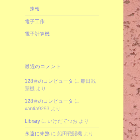
速報
電子工作
電子計算機
最近のコメント
128台のコンピュータ
に
船田戦
闘機
より
128台のコンピュータ
に
xantia9293
より
Library
に
いけだてつお
より
永遠に未熟
に
船田戦闘機
より