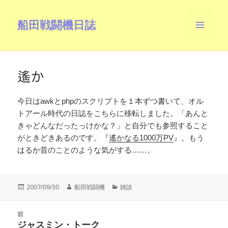
船田戦闘機日誌
メニュ
ーとウ
ィジェ
ット
遙か
今日はawkとphpのスクリプトを１本ずつ書いて、オル
トアール時代の日誌をこちらに移転しました。「あんと
きゃどんなだったっけかな？」と自分でも参照すること
がときどきあるのです。『
遙かなる1000万PV
』。もう
はるか昔のことのような気がする……。
投
作
カ
2007/09/30
船田戦闘機
雑談
稿
成
テ
日:
者
ゴ
投
リ
前
稿
ジャスミン・トーク
ー
前