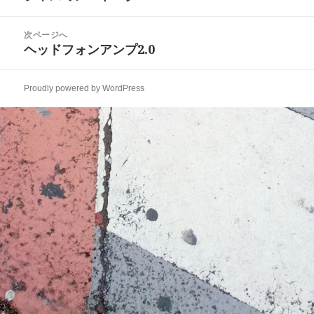
ナ
の
ビ
投
次ページへ
ゲ
稿:
ヘッドフォンアンプ2.0
次
ー
の
シ
投
ョ
Proudly powered by WordPress
稿:
ン