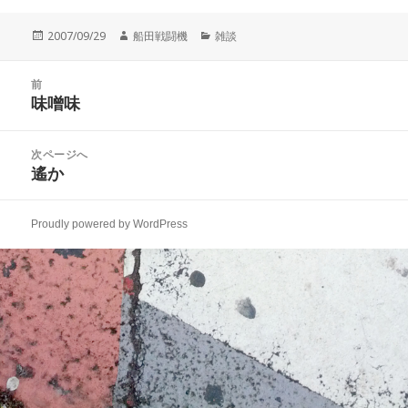
投
作
カ
2007/09/29
船田戦闘機
雑談
稿
成
テ
日:
者
ゴ
投
リ
前
稿
味噌味
ー
前
ナ
の
ビ
投
次ページへ
ゲ
稿:
遙か
次
ー
の
シ
投
ョ
Proudly powered by WordPress
稿:
ン