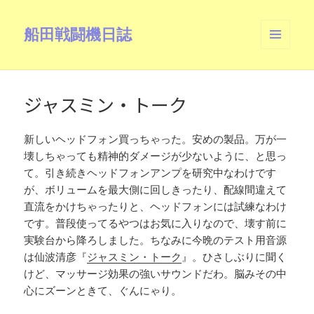
船田戦闘機日誌
メニュ
ーとウ
ィジェ
ット
ジャスミン・トーク
新しいヘッドフォン買っちゃった。安めの製品。万が一
壊しちゃっても精神的ダメージが少ないように、と思っ
て。引き続きヘッドフォンアンプを研究中なわけです
が、ボリュームを最大側に回しきったり、配線間違えて
直流をかけちゃったりと、ヘッドフォンには試練なわけ
です。普段使ってるやつはお気に入りなので、壊す前に
実験台から降ろしました。ちなみに今晩のテスト用音源
は仙波清彦『
ジャスミン・トーク
』。ひさしぶりに聞く
けど、マッサージ効果の強いサウンドだわ。脳みその中
心にズーンときて、ぐんにゃり。