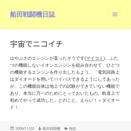
船田戦闘機日誌
メニュ
ーとウ
ィジェ
ット
宇宙でニコイチ
はやぶさのエンジンが直ったそうです(
マイコミ
)。ふた
つの機能しないイオンエンジンを組み合わせて、ひとつ
の機能するエンジンを作り出したもよう。「電気回路上
はダイオードを用いてバイパスできるようにしてあった
が、この機能自体は地上での試験ができていない機能で
あり、本当に万一のためにとっておいたもの。軌道上で
初めてやって成功した」とのこと。えらい！＞ダイオー
ド！
投
作
カ
2009/11/20
船田戦闘機
雑談