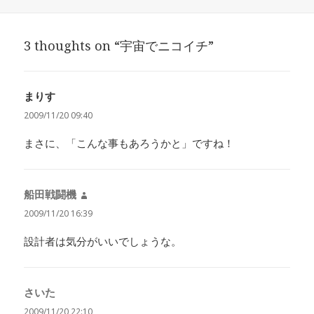
稿
成
テ
日:
者
ゴ
リ
3 thoughts on “宇宙でニコイチ”
ー
まりす
よ
り:
2009/11/20 09:40
まさに、「こんな事もあろうかと」ですね！
船田戦闘機
よ
り:
2009/11/20 16:39
設計者は気分がいいでしょうな。
さいた
よ
り:
2009/11/20 22:10