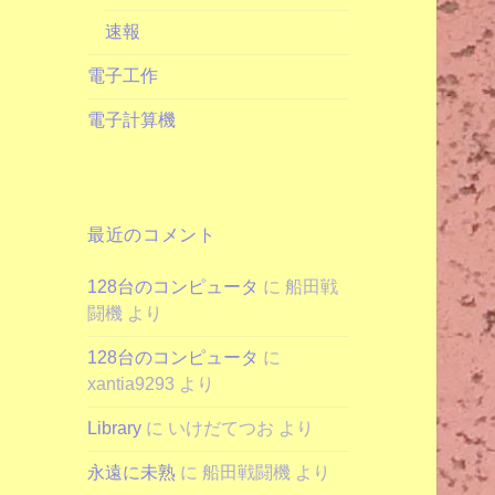
速報
電子工作
電子計算機
最近のコメント
128台のコンピュータ
に
船田戦
闘機
より
128台のコンピュータ
に
xantia9293
より
Library
に
いけだてつお
より
永遠に未熟
に
船田戦闘機
より