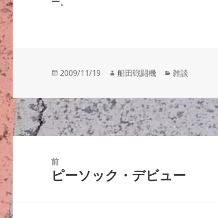
ー。
投
作
カ
2009/11/19
船田戦闘機
雑談
稿
成
テ
日:
者
ゴ
リ
ー
投
稿
前
ピーソック・デビュー
ナ
前
ビ
の
ゲ
投