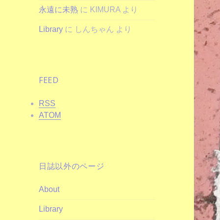
永遠に未熟
に
KIMURA
より
Library
に
しんちゃん
より
FEED
RSS
ATOM
日誌以外のページ
About
Library