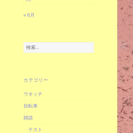
« 6月
検
索:
カテゴリー
ウオッチ
自転車
雑談
テスト