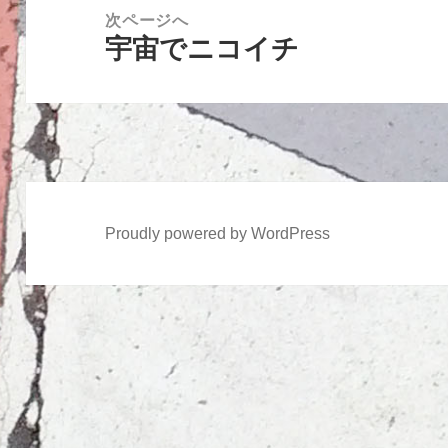
ー
稿:
次ページへ
シ
宇宙でニコイチ
次
ョ
の
ン
投
稿:
Proudly powered by WordPress