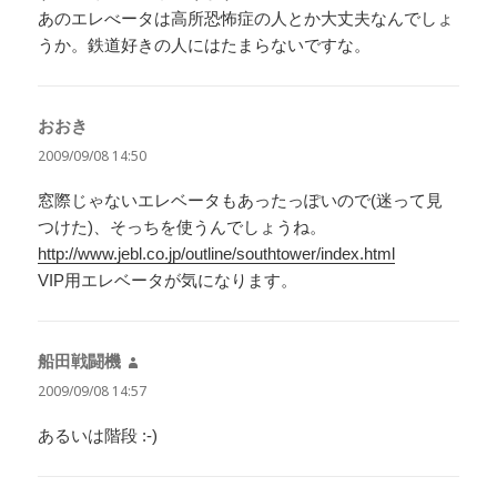
あのエレべータは高所恐怖症の人とか大丈夫なんでしょ
うか。鉄道好きの人にはたまらないですな。
おおき
よ
り:
2009/09/08 14:50
窓際じゃないエレベータもあったっぽいので(迷って見
つけた)、そっちを使うんでしょうね。
http://www.jebl.co.jp/outline/southtower/index.html
VIP用エレベータが気になります。
船田戦闘機
よ
り:
2009/09/08 14:57
あるいは階段 :-)