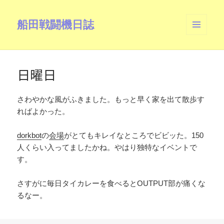
船田戦闘機日誌
メニュ
ーとウ
ィジェ
ット
日曜日
さわやかな風がふきました。もっと早く家を出て散歩す
ればよかった。
dorkbot
の
会場
がとてもキレイなところでビビッた。150
人くらい入ってましたかね。やはり独特なイベントで
す。
さすがに毎日タイカレーを食べるとOUTPUT部が痛くな
るなー。