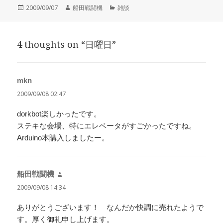
投
作
カ
2009/09/07
船田戦闘機
雑談
稿
成
テ
日:
者
ゴ
リ
4 thoughts on “日曜日”
ー
mkn
よ
り:
2009/09/08 02:47
dorkbot楽しかったです。
ステキな会場、特にエレベータがすごかったですね。
Arduino本購入しましたー。
船田戦闘機
よ
り:
2009/09/08 14:34
ありがとうございます！ なんだか快調に売れたようで
す。厚く御礼申し上げます。