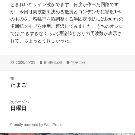
ときれいなサイン波がでます。何度か作った回路です
が、今回は周波数を決める抵抗とコンデンサに精度1%
のものを、増幅率を微調整する半固定抵抗にはbournsの
多回転タイプを使用。贅沢してみました。うちのオシロ
では(できすぎなくらい)理論値どおりの周波数が表示さ
れて、ちょっとうれしかった。
投
作
カ
2009/09/05
船田戦闘機
電子工作
稿
成
テ
日:
者
ゴ
投
リ
前
稿
たまご
ー
前
ナ
の
ビ
投
次ページへ
ゲ
稿:
日曜日
次
ー
の
シ
投
ョ
Proudly powered by WordPress
稿:
ン