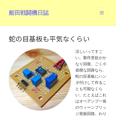
船田戦闘機日誌
メニュ
ーとウ
ィジェ
ット
蛇の目基板も平気なくらい
涼しいってすご
い。製作意欲がか
なり回復。ごく小
規模な回路なら、
蛇の目基板にハン
ダ付けして作るこ
とも可能なくら
い。たとえばこれ
はオペアンプ一発
のウィーンブリッ
ジ発振回路。わり