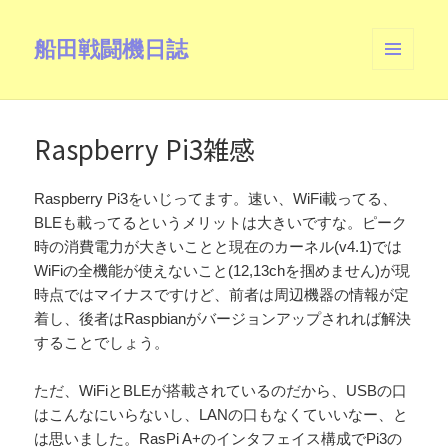
船田戦闘機日誌
メニュ
ーとウ
ィジェ
ット
Raspberry Pi3雑感
Raspberry Pi3をいじってます。速い、WiFi載ってる、
BLEも載ってるというメリットは大きいですな。ピーク
時の消費電力が大きいことと現在のカーネル(v4.1)では
WiFiの全機能が使えないこと(12,13chを掴めません)が現
時点ではマイナスですけど、前者は周辺機器の情報が定
着し、後者はRaspbianがバージョンアップされれば解決
することでしょう。
ただ、WiFiとBLEが搭載されているのだから、USBの口
はこんなにいらないし、LANの口もなくていいなー、と
は思いました。RasPi A+のインタフェイス構成でPi3の