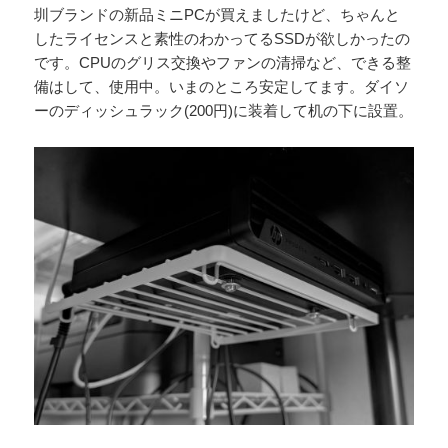
圳ブランドの新品ミニPCが買えましたけど、ちゃんと
したライセンスと素性のわかってるSSDが欲しかったの
です。CPUのグリス交換やファンの清掃など、できる整
備はして、使用中。いまのところ安定してます。ダイソ
ーのディッシュラック(200円)に装着して机の下に設置。