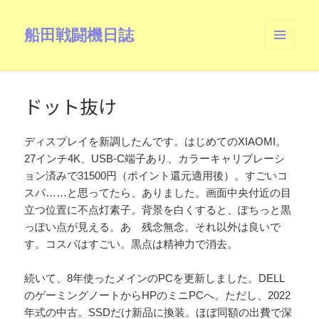
船田戦闘機日誌
メニュ
ーとウ
ィジェ
ット
ドット抜け
ディスプレイを新調したんです。はじめてのXIAOMI。
27インチ4K、USB-C端子あり、カラーキャリブレーシ
ョン済みで31500円（ポイント還元適用後）。すごいコ
スパ……と思ってたら、ありました。画面中央付近の目
立つ位置に不点灯素子。背景を白くすると、ぽちっと黒
っぽい点が見える。あゝ残念無念。それ以外は良いで
す。コスパはすごい。黒点は精神力で消去。
続いて、8年使ったメインのPCを更新しました。DELL
のゲーミングノートからHPのミニPCへ。ただし、2022
年式の中古。SSDだけ新品に換装。ほぼ同額の出費で深