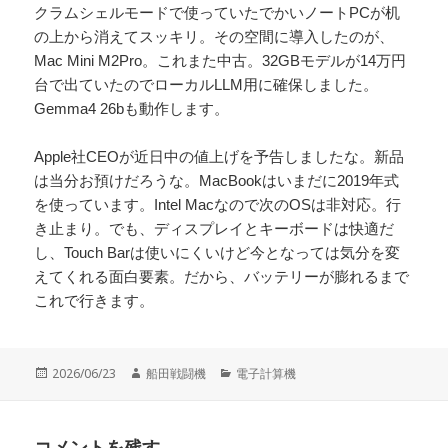
クラムシェルモードで使っていたでかいノートPCが机
の上から消えてスッキリ。その空間に導入したのが、
Mac Mini M2Pro。これまた中古。32GBモデルが14万円
台で出ていたのでローカルLLM用に確保しました。
Gemma4 26bも動作します。
Apple社CEOが近日中の値上げを予告しましたな。新品
は当分お預けだろうな。MacBookはいまだに2019年式
を使っています。Intel Macなので次のOSは非対応。行
き止まり。でも、ディスプレイとキーボードは快適だ
し、Touch Barは使いにくいけど今となっては気分を変
えてくれる面白要素。だから、バッテリーが膨れるまで
これで行きます。
投
作
カ
2026/06/23
船田戦闘機
電子計算機
稿
成
テ
日:
者
ゴ
リ
コメントを残す
ー