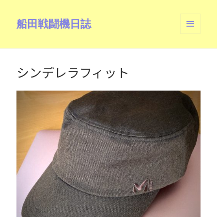
船田戦闘機日誌
メニュ
ーとウ
ィジェ
ット
シンデレラフィット