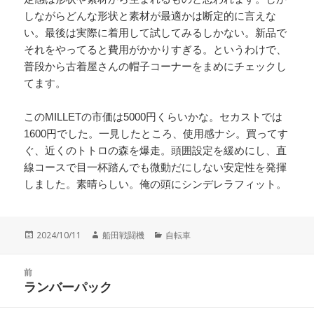
しながらどんな形状と素材が最適かは断定的に言えな
い。最後は実際に着用して試してみるしかない。新品で
それをやってると費用がかかりすぎる。というわけで、
普段から古着屋さんの帽子コーナーをまめにチェックし
てます。
このMILLETの市価は5000円くらいかな。セカストでは
1600円でした。一見したところ、使用感ナシ。買ってす
ぐ、近くのトトロの森を爆走。頭囲設定を緩めにし、直
線コースで目一杯踏んでも微動だにしない安定性を発揮
しました。素晴らしい。俺の頭にシンデレラフィット。
投
作
カ
2024/10/11
船田戦闘機
自転車
稿
成
テ
日:
者
ゴ
投
リ
前
稿
ランバーパック
ー
前
ナ
の
ビ