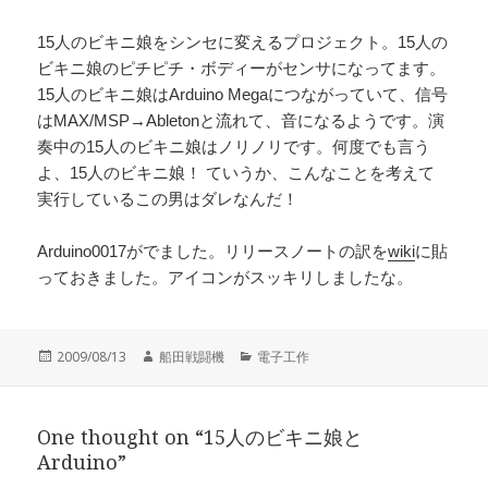
15人のビキニ娘をシンセに変えるプロジェクト。15人の
ビキニ娘のピチピチ・ボディーがセンサになってます。
15人のビキニ娘はArduino Megaにつながっていて、信号
はMAX/MSP→Abletonと流れて、音になるようです。演
奏中の15人のビキニ娘はノリノリです。何度でも言う
よ、15人のビキニ娘！ ていうか、こんなことを考えて
実行しているこの男はダレなんだ！
Arduino0017がでました。リリースノートの訳を
wiki
に貼
っておきました。アイコンがスッキリしましたな。
投
作
カ
2009/08/13
船田戦闘機
電子工作
稿
成
テ
日:
者
ゴ
リ
One thought on “15人のビキニ娘と
ー
Arduino”