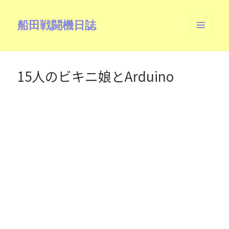
船田戦闘機日誌
メニュ
ーとウ
ィジェ
ット
15人のビキニ娘とArduino