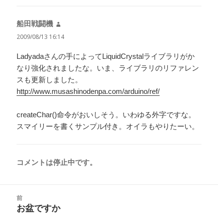
船田戦闘機
よ
り:
2009/08/13 16:14
Ladyadaさんの手によってLiquidCrystalライブラリがか
なり強化されましたな。いま、ライブラリのリファレン
スも更新しました。
http://www.musashinodenpa.com/arduino/ref/
createChar()命令がおいしそう。いわゆる外字ですな。
スマイリーを書くサンプル付き。オイラもやりたーい。
コメントは停止中です。
投
前
稿
お盆ですか
前
ナ