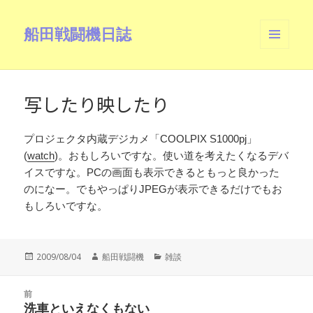
船田戦闘機日誌
メニュ
ーとウ
ィジェ
ット
写したり映したり
プロジェクタ内蔵デジカメ「COOLPIX S1000pj」
(
watch
)。おもしろいですな。使い道を考えたくなるデバ
イスですな。PCの画面も表示できるともっと良かった
のになー。でもやっぱりJPEGが表示できるだけでもお
もしろいですな。
投
作
カ
2009/08/04
船田戦闘機
雑談
稿
成
テ
日:
者
ゴ
投
リ
前
稿
洗車といえなくもない
ー
前