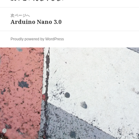
ナ
の
ビ
投
次ページへ
ゲ
稿:
Arduino Nano 3.0
次
ー
の
シ
投
ョ
Proudly powered by WordPress
稿:
ン