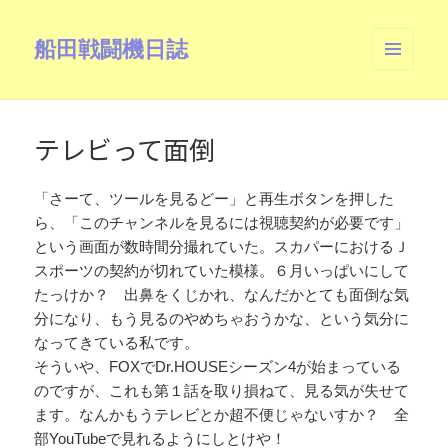
船田戦闘機日誌
メニュ
ーとウ
ィジェ
ット
テレビって面倒
「さーて、ツールを見るどー」と再生ボタンを押した
ら、「このチャンネルを見るには視聴契約が必要です」
という画面が数時間分撮れていた。スカパーにおけるＪ
スポーツの契約が切れていた模様。６月いっぱいにして
たっけか？ 出鼻をくじかれ、なんだかとても面倒な気
分になり、もう見るのやめちゃおうかな、という気分に
なってきている私です。
そういや、FOXでDr.HOUSEシーズン4が始まっている
のですが、これも第１話を取り損ねて、見る気が失せて
ます。なんかもうテレビとか超不便じゃないすか？ 全
部YouTubeで見れるようにしとけや！