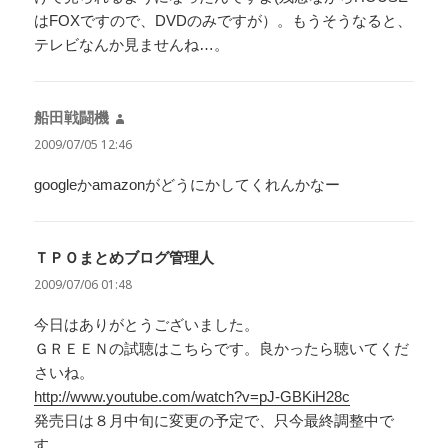
はFOXですので、DVDのみですが）。もうそうなると、
テレビなんか見ませんね…。
船田戦闘機
よ
り:
2009/07/05 12:46
googleかamazonがどうにかしてくれんかなー
ＴＰＯまとめブログ管理人
よ
り:
2009/07/06 01:48
今日はありがとうございました。
ＧＲＥＥＮの試聴はこちらです。良かったら聴いてくだ
さいね。
http://www.youtube.com/watch?v=pJ-GBKiH28c
発売日は８月中旬に変更の予定で、只今最終調整中で
す。