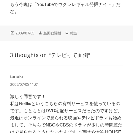
もう今晩は「YouTubeでウクレレギャル発掘ナイト」だ
な。
投
作
カ
2009/07/05
船田戦闘機
雑談
稿
成
テ
日:
者
ゴ
リ
3 thoughts on “テレビって面倒”
ー
tanuki
よ
り:
2009/07/05 11:01
激しく同意です！
私はNetflixというこちらの有料サービスを使っているの
です。もともとはDVD宅配サービスだったのですけど、
最近はオンラインで見られる映画やテレビドラマも始め
まして、そちらでNBCやCBSのドラマが少しの時間差だ
けで見られるようになったんですよ(残念ながらHOUSE